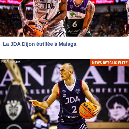
La JDA Dijon étrillée à Malaga
NEWS BETCLIC ELITE