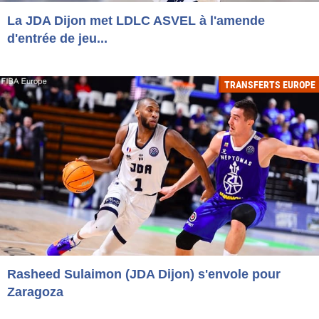
La JDA Dijon met LDLC ASVEL à l'amende
d'entrée de jeu...
TRANSFERTS EUROPE
Rasheed Sulaimon (JDA Dijon) s'envole pour
Zaragoza