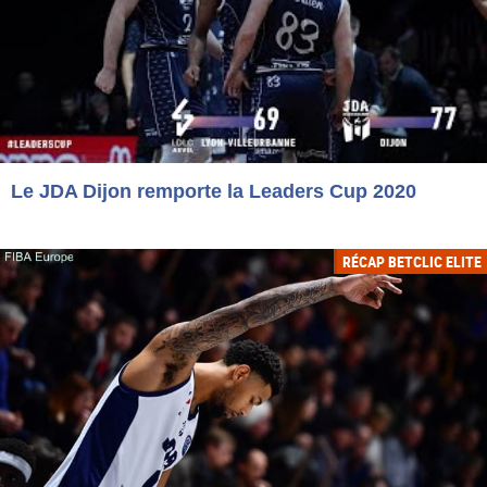
Le JDA Dijon remporte la Leaders Cup 2020
RÉCAP BETCLIC ELITE