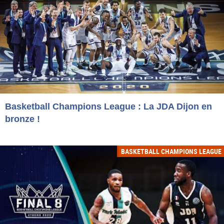
Basketball Champions League : La JDA Dijon en
bronze !
BASKETBALL CHAMPIONS LEAGUE