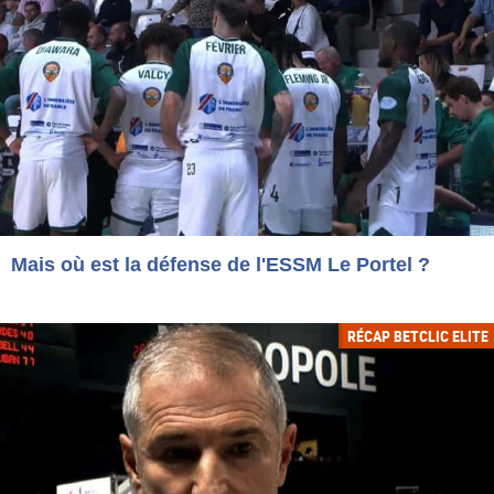
Mais où est la défense de l'ESSM Le Portel ?
RÉCAP BETCLIC ELITE