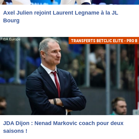
Axel Julien rejoint Laurent Legname à la JL
Bourg
TRANSFERTS BETCLIC ELITE - PRO B
JDA Dijon : Nenad Markovic coach pour deux
saisons !