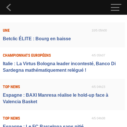
UNE
10/5 05h00
Betclic ÉLITE : Bourg en baisse
CHAMPIONNATS EUROPÉENS
4/5 05h07
Italie : La Virtus Bologna leader incontesté, Banco Di
Sardegna mathématiquement relégué !
TOP NEWS
4/5 04h23
Espagne : BAXI Manresa réalise le hold-up face à
Valencia Basket
TOP NEWS
4/5 04h08
Espagne : Le FC Barcelona sans pitié