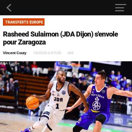
TRANSFERTS EUROPE
Rasheed Sulaimon (JDA Dijon) s'envole
pour Zaragoza
Vincent Couty
7/6/2020 à 07h36
486