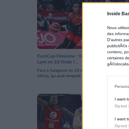
Inside Ba
Nous utilis
des informat
D'autres pa
publicitÃ©s
contenu, po
EuroCup Féminine : Villeneuve d'Ascq rejoint
certaines de
Lyon en 1/2 finale !...
gÃ©olocalisa
Face à Saragosse en 1/4 retour de l'EuroCup, Villeneu
d'Ascq, qui avait remporté le match aller avec +16 pts,.
Persona
CHAMPIONNATS EUROPÉ
I want t
Opted 
I want t
Opted 