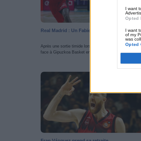
I want 
Advertis
Opted 
Real Madrid : Un Fabien Causeur d'attaque
I want t
of my P
was col
Opted 
Après une sortie timide lors de la victoire du Real Madr
face à Gipuzkoa Basket en 1ère journée de...
CHAMPIONNATS EUROPÉ
Fran Vázquez prend sa retraite