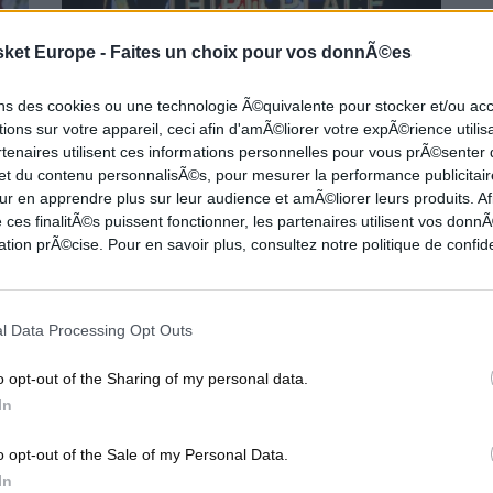
sket Europe -
Faites un choix pour vos donnÃ©es
ons des cookies ou une technologie Ã©quivalente pour stocker et/ou a
ions sur votre appareil, ceci afin d'amÃ©liorer votre expÃ©rience utilis
rtenaires utilisent ces informations personnelles pour vous prÃ©senter
 et du contenu personnalisÃ©s, pour mesurer la performance publicitair
ur en apprendre plus sur leur audience et amÃ©liorer leurs produits. Af
Basketball Champions League : La JDA Dijon en
 ces finalitÃ©s puissent fonctionner, les partenaires utilisent vos don
bronze !
tion prÃ©cise. Pour en savoir plus, consultez notre politique de confide
ve
Laurent Legname et ses hommes montent sur le podium de
..
la Basketball Champions League après la victoire de la...
l Data Processing Opt Outs
ENS
TRANSFERTS EUROPE
o opt-out of the Sharing of my personal data.
In
o opt-out of the Sale of my Personal Data.
In