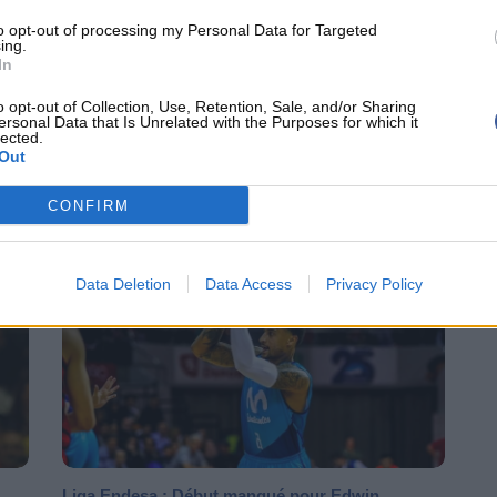
to opt-out of processing my Personal Data for Targeted
ing.
In
o opt-out of Collection, Use, Retention, Sale, and/or Sharing
Rasheed Sulaimon (JDA Dijon) s'envole pour
ersonal Data that Is Unrelated with the Purposes for which it
Zaragoza
lected.
Out
id
Rasheed Sulaimon quitte la JDA Dijon et jouera donc en
Espagne où il découvrira la Liga Endesa sous les...
CONFIRM
ENS
CHAMPIONNATS EUROPÉENS
Data Deletion
Data Access
Privacy Policy
Liga Endesa : Début manqué pour Edwin