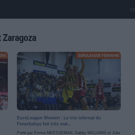
C
t Zaragoza
ENS
EUROLEAGUE FÉMININE
EuroLeague Women : Le trio infernal du
Fenerbahçe fait très mal...
Porté par Emma MEESSEMAN, Gabby WILLIAMS et Julie