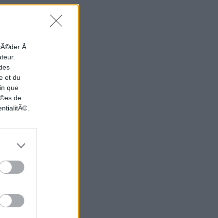
ccÃ©der Ã
ateur.
 des
e et du
in que
nÃ©es de
ntialitÃ©.