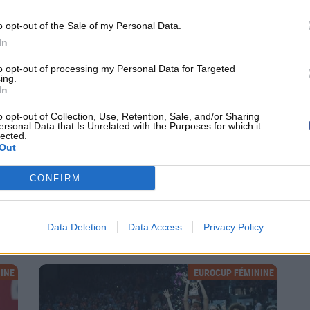
o opt-out of the Sale of my Personal Data.
INE
EUROCUP FÉMININE
In
to opt-out of processing my Personal Data for Targeted
ing.
In
o opt-out of Collection, Use, Retention, Sale, and/or Sharing
ersonal Data that Is Unrelated with the Purposes for which it
lected.
Out
Eurocoupe: un tour de qualification pour 16
CONFIRM
clubs
tour
Nantes Rezé et Charleville-Mézières joueront ce tour de
.
qualification les 6 et 13 octobre prochain.
Data Deletion
Data Access
Privacy Policy
INE
EUROCUP FÉMININE