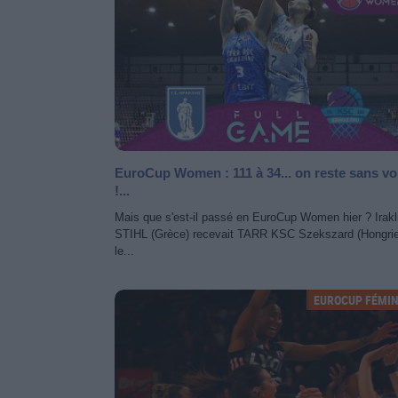
EuroCup Women : 111 à 34... on reste sans vo
!...
Mais que s'est-il passé en EuroCup Women hier ? Irakl
STIHL (Grèce) recevait TARR KSC Szekszard (Hongrie
le...
EUROCUP FÉMIN