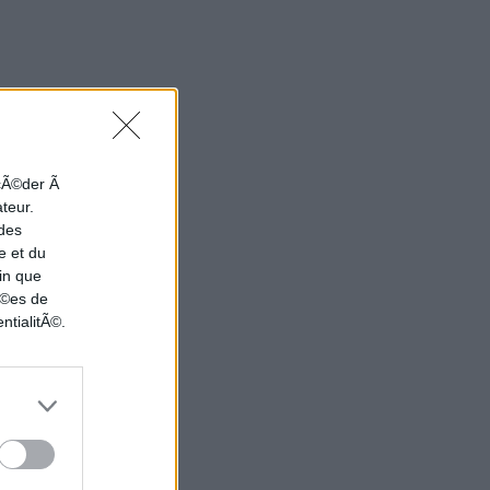
ccÃ©der Ã
ateur.
 des
e et du
in que
nÃ©es de
ntialitÃ©.