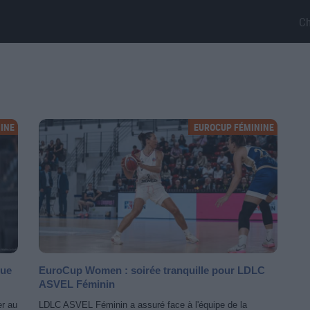
C
INE
EUROCUP FÉMININE
que
EuroCup Women : soirée tranquille pour LDLC
ASVEL Féminin
er au
LDLC ASVEL Féminin a assuré face à l'équipe de la