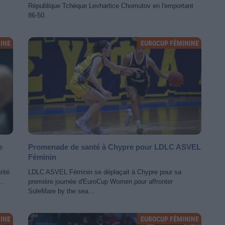
République Tchèque Levhartice Chomutov en l'emportant
86-50.
INE
EUROCUP FÉMININE
e
Promenade de santé à Chypre pour LDLC ASVEL
Féminin
rité
LDLC ASVEL Féminin se déplaçait à Chypre pour sa
..
première journée d'EuroCup Women pour affronter
SoleMare by the sea...
INE
EUROCUP FÉMININE