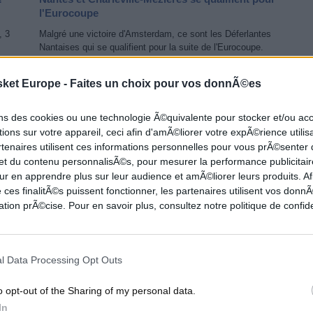
l'Eurocoupe
, 3
Malgré une victoire d'Amsterdam, ce sont les Déferlantes
Nantaises qui se qualifient pour la suite de l'Eurocoupe.
sket Europe -
Faites un choix pour vos donnÃ©es
INE
EUROCUP FÉMININE
ons des cookies ou une technologie Ã©quivalente pour stocker et/ou a
ions sur votre appareil, ceci afin d'amÃ©liorer votre expÃ©rience utilis
rtenaires utilisent ces informations personnelles pour vous prÃ©senter
 et du contenu personnalisÃ©s, pour mesurer la performance publicitair
ur en apprendre plus sur leur audience et amÃ©liorer leurs produits. Af
 ces finalitÃ©s puissent fonctionner, les partenaires utilisent vos don
tion prÃ©cise. Pour en savoir plus, consultez notre politique de confide
et
Le calendrier Eurocoupe des clubs français
l Data Processing Opt Outs
tes
Le Basket Landes et Nice s'affronteront dans le groupe G.
o opt-out of the Sharing of my personal data.
Les Flammes Carolo et les Déferlantes Nantaises devront
d'abord...
In