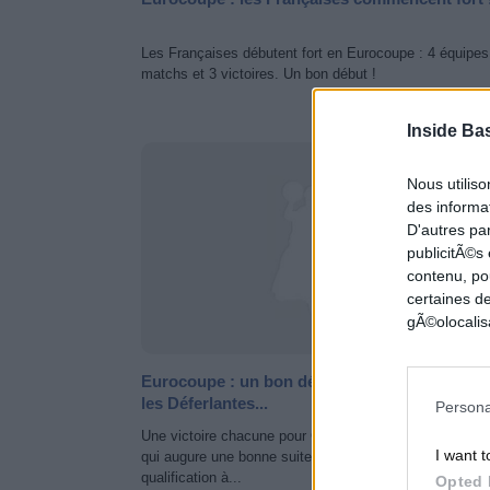
Les Françaises débutent fort en Eurocoupe : 4 équipes
matchs et 3 victoires. Un bon début !
Inside Ba
EUROCUP FÉMIN
Nous utilis
des informat
D'autres pa
publicitÃ©s
contenu, po
certaines de
gÃ©olocalisa
Eurocoupe : un bon début pour les Flammes 
les Déferlantes...
Persona
Une victoire chacune pour Charleville-Mézières et Nan
I want t
qui augure une bonne suite dans leur course à la
qualification à...
Opted 