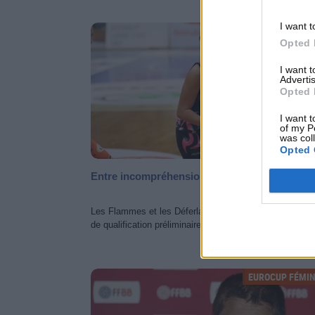
I want t
EUROCUP FÉMIN
Opted 
I want 
Advertis
Opted 
I want t
of my P
was col
Opted 
Entre incompréhension et préparations
Les Flammes et les Déferlantes doivent passer par un 
de qualification préliminaire pour accéder à l'Eurocoupe
EUROCUP FÉMIN