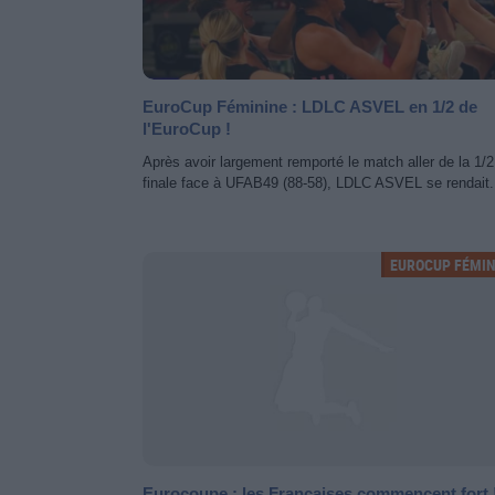
EuroCup Féminine : LDLC ASVEL en 1/2 de
l'EuroCup !
Après avoir largement remporté le match aller de la 1/2
finale face à UFAB49 (88-58), LDLC ASVEL se rendait.
EUROCUP FÉMIN
Eurocoupe : les Françaises commencent fort 