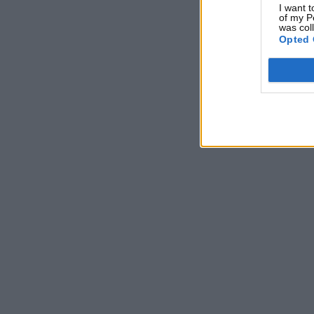
I want t
of my P
was col
Opted 