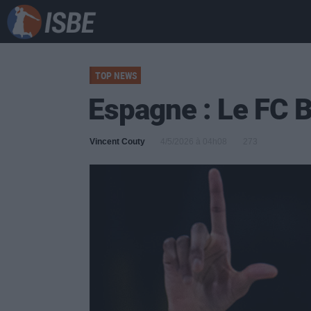
TOP NEWS
Espagne : Le FC B
Vincent Couty
4/5/2026 à 04h08
273