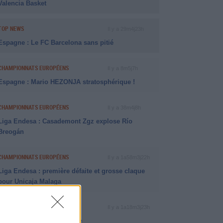
Valencia Basket
TOP NEWS
Il y a 29m4j23h
Espagne : Le FC Barcelona sans pitié
CHAMPIONNATS EUROPÉENS
Il y a 8m5j7h
Espagne : Mario HEZONJA stratosphérique !
CHAMPIONNATS EUROPÉENS
Il y a 38m4j8h
Liga Endesa : Casademont Zgz explose Río
Breogán
CHAMPIONNATS EUROPÉENS
Il y a 1a58m3j22h
Liga Endesa : première défaite et grosse claque
pour Unicaja Malaga
RÉCAP BETCLIC ELITE
Il y a 1a18m3j23h
Le SQBB renverse Nanterre