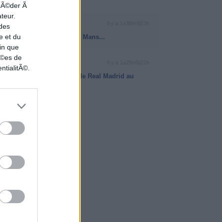
ccÃ©der Ã
ateur.
RÉCAP BETCLIC ELITE
Il y a 1a38m3j23h
 des
e et du
La JDA Dijon à plat face au Mans...
in que
nÃ©es de
EUROLEAGUE
Il y a 1a28m5j22h
ntialitÃ©.
Le Maccabi Tel-Aviv étrille le Real Madrid au
buzzer