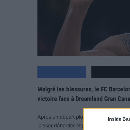
Malgré les blessures, le FC Barcelona
victoire face à Dreamland Gran Cana
Après un départ plutôt intéressant (9-2/
Inside Ba
laisser déborder et perdre l’avantage à 