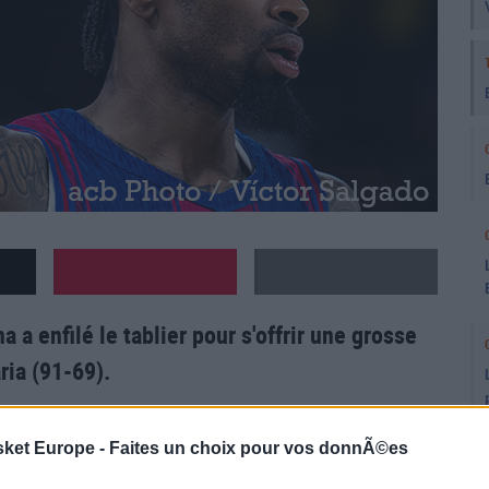
 a enfilé le tablier pour s'offrir une grosse
ria (91-69).
9 pts de
Kevin PUNTER
) le FC Barcelone va se
sket Europe -
Faites un choix pour vos donnÃ©es
la moitié du premier quart (13-16). Ce sera la seule