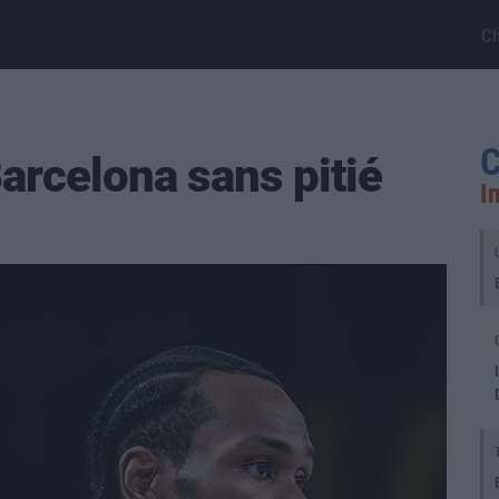
C
C
arcelona sans pitié
I