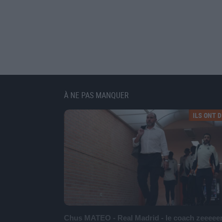
À NE PAS MANQUER
ILS ONT DI
Chus MATEO - Real Madrid - le coach zeeeee