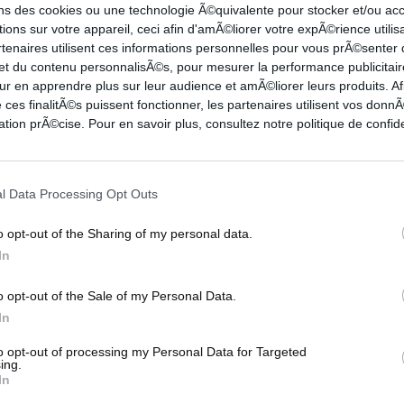
ons des cookies ou une technologie Ã©quivalente pour stocker et/ou a
sser parler son talent et remettre les pendules à
ions sur votre appareil, ceci afin d'amÃ©liorer votre expÃ©rience utilis
lus laisser la moindre chance à leurs adversaires.
rtenaires utilisent ces informations personnelles pour vous prÃ©senter
 et du contenu personnalisÃ©s, pour mesurer la performance publicitair
ur en apprendre plus sur leur audience et amÃ©liorer leurs produits. Af
 plus difficile pour les visiteurs qui vont
 ces finalitÃ©s puissent fonctionner, les partenaires utilisent vos don
 mène alors de 23 pts (59-36) et peut dérouler
tion prÃ©cise. Pour en savoir plus, consultez notre politique de confide
l Data Processing Opt Outs
d’évaluation,
Youssoupha FALL
17 pts,
Willy
NGELIA
14 pts - 19 de notation. Pour Gran
o opt-out of the Sharing of my personal data.
e PELOS
In
4 pts – 6 rebonds, 14 pts pour
Kassius
o opt-out of the Sale of my Personal Data.
In
to opt-out of processing my Personal Data for Targeted
ing.
RAN CANARIA
KEVIN PUNTER
In