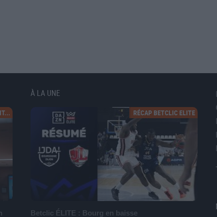
À LA UNE
T...
RÉCAP BETCLIC ELITE
n
Betclic ÉLITE : Bourg en baisse