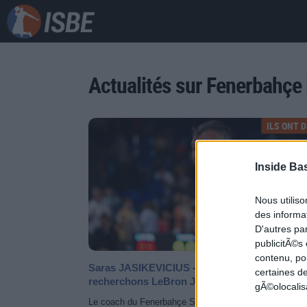
Actualités sur Fenerbahçe
ILS ONT DI
Inside Ba
Nous utilis
des informat
D'autres pa
publicitÃ©s
contenu, po
Saras JASIKEVICIUS - Fenerbahçe : Nous
certaines de
recherchons LeBron James !
gÃ©olocalisa
Le coach du Fenerbahçe Saras JASIKEVICIUS n'a pas