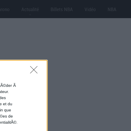
hrono
Actualité
Billets NBA
Vidéo
NBA
ccÃ©der Ã
ateur.
 des
e et du
in que
nÃ©es de
ntialitÃ©.