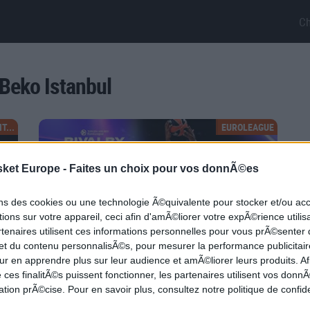
C
 Beko Istanbul
T...
EUROLEAGUE
sket Europe -
Faites un choix pour vos donnÃ©es
ons des cookies ou une technologie Ã©quivalente pour stocker et/ou a
ions sur votre appareil, ceci afin d'amÃ©liorer votre expÃ©rience utilis
rtenaires utilisent ces informations personnelles pour vous prÃ©senter
 et du contenu personnalisÃ©s, pour mesurer la performance publicitair
ur en apprendre plus sur leur audience et amÃ©liorer leurs produits. Af
Le derby stambouliote est pour le Fenerbahçe
 ces finalitÃ©s puissent fonctionner, les partenaires utilisent vos don
Beko !
tion prÃ©cise. Pour en savoir plus, consultez notre politique de confide
 la
Magnifique affiche pour cette deuxième journée