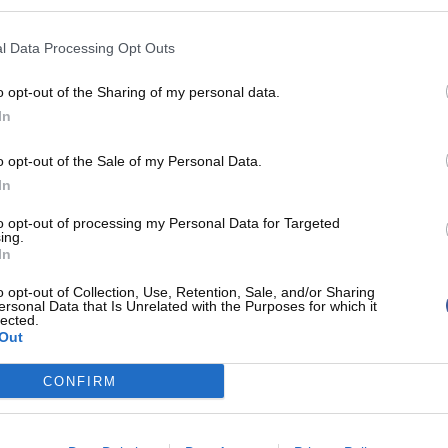
d’EuroLeague puisque Andalou Efes et Fenerbahçe Beko,
les deux équipes phares s’Istanbul, s’affrontaient...
l Data Processing Opt Outs
GUE
ACTUALITÉS EUROPE
o opt-out of the Sharing of my personal data.
In
o opt-out of the Sale of my Personal Data.
In
to opt-out of processing my Personal Data for Targeted
ing.
In
o opt-out of Collection, Use, Retention, Sale, and/or Sharing
Igor Kokoskov nouvel entraîneur du Fenerbahçe
ersonal Data that Is Unrelated with the Purposes for which it
lected.
Out
Le Serbe quitte son rôle d'assistant coach aux Sacramento
Kings et devrait rejoindre la ville d'Istanbul et le
championnat...
CONFIRM