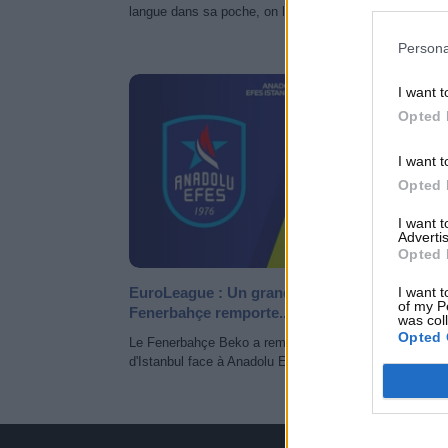
langue dans sa poche, on le sait...
Persona
EUROLEA
I want t
Opted 
I want t
Opted 
I want 
Advertis
Opted 
EuroLeague : Un grand Nando De Colo et le
I want t
of my P
Fenerbahçe remporte...
was col
Opted 
Le Fenerbahçe Beko a remporté hier au soir le derby
d'Istanbul face à Anadolu Efes sur le score de...