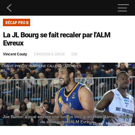
RÉCAP PRO B
La JL Bourg se fait recaler par l'ALM
Evreux
Vincent Couty
13/4/2016 à 16h16
156
CRÉDIT PHOTO : MARYLINE CALLENS - ARCHIVES
Joe Burton a joué encore une fois un très grand rôle dans la victoire
de son équipe l'ALM Evreux.