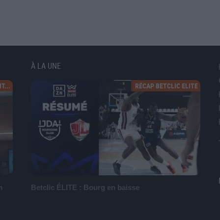
À LA UNE
T...
RÉCAP BETCLIC ELITE
n
Betclic ÉLITE : Bourg en baisse