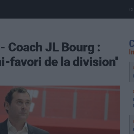
C
C
- Coach JL Bourg :
I
i-favori de la division''