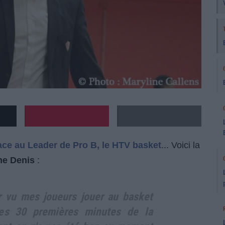
face au Leader de Pro B, le HTV basket
... Voici la
he Denis
:
ir vu mes joueurs jouer au basket
les 30 premières minutes de la