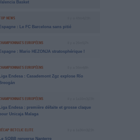
Valencia Basket
TOP NEWS
Il y a 48m4j23h
Espagne : Le FC Barcelona sans pitié
CHAMPIONNATS EUROPÉENS
Il y a 26m5j7h
Espagne : Mario HEZONJA stratosphérique !
CHAMPIONNATS EUROPÉENS
Il y a 56m4j8h
Liga Endesa : Casademont Zgz explose Río
Breogán
CHAMPIONNATS EUROPÉENS
Il y a 1a16m3j23h
Liga Endesa : première défaite et grosse claque
pour Unicaja Malaga
RÉCAP BETCLIC ELITE
Il y a 1a36m3j23h
Le SQBB renverse Nanterre