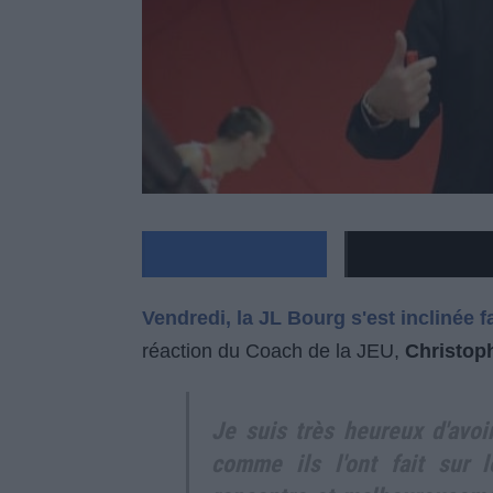
Vendredi, la JL Bourg s'est inclinée 
réaction du Coach de la JEU,
Christop
Je suis très heureux d'avo
comme ils l'ont fait sur 