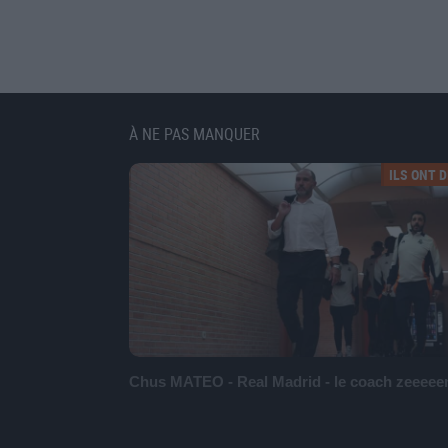
À NE PAS MANQUER
ILS ONT DI
Chus MATEO - Real Madrid - le coach zeeeee