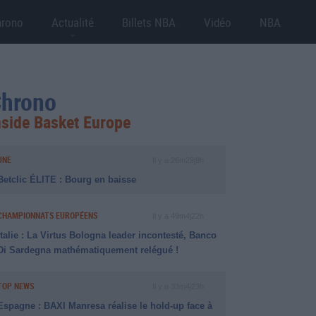
hrono
Actualité
Billets NBA
Vidéo
NBA
hrono
nside Basket Europe
UNE
Il y a 26m29j9h
Betclic ÉLITE : Bourg en baisse
CHAMPIONNATS EUROPÉENS
Il y a 49m4j22h
Italie : La Virtus Bologna leader incontesté, Banco
Di Sardegna mathématiquement relégué !
TOP NEWS
Il y a 33m4j23h
Espagne : BAXI Manresa réalise le hold-up face à