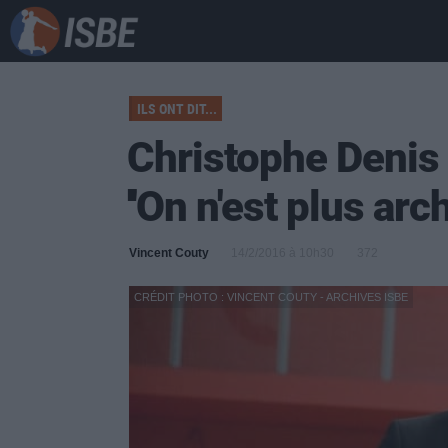
ILS ONT DIT...
Christophe Denis 
''On n'est plus arch
Vincent Couty
14/2/2016 à 10h30
372
CRÉDIT PHOTO : VINCENT COUTY - ARCHIVES ISBE