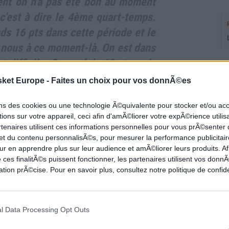
nt on n'a pas été bon au moment
c'est à dire le 4ème quart-temps.
nds 16 pts dans cette période et le
 nous à ce moment-là. On est dans
t difficile. On perd de 13 pts mais
é la difficulté, on reste solidaire et
sket Europe -
Faites un choix pour vos donnÃ©es
ccrocher à ce que l'on a fait sur les
as abattu ! Il y a beaucoup moins
ons des cookies ou une technologie Ã©quivalente pour stocker et/ou a
ions sur votre appareil, ceci afin d'amÃ©liorer votre expÃ©rience utilis
 équipe-là et on n'est plus l'archi-
rtenaires utilisent ces informations personnelles pour vous prÃ©senter
i va peut-être permettre d'avoir un
 et du contenu personnalisÃ©s, pour mesurer la performance publicitair
ur en apprendre plus sur leur audience et amÃ©liorer leurs produits. Af
ncentration pour aller chercher ce
 ces finalitÃ©s puissent fonctionner, les partenaires utilisent vos don
iode que nous vivons nous ramène
tion prÃ©cise. Pour en savoir plus, consultez notre politique de confide
l Data Processing Opt Outs
 marquer que 10 pts dans le dernier