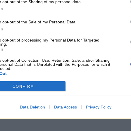
n rentre que 9 on s'en fout des 10
o opt-out of the Sharing of my personal data.
 se précipite aux tirs certes, mais
In
n encaisser 26. Si vous voulez la
o opt-out of the Sale of my Personal Data.
 ça doit être la guerre de tranchées
In
ont des erreurs de concentration,
to opt-out of processing my Personal Data for Targeted
urs ouverts trop souvent alors que
ing.
In
 pour que ça n'arrive jamais.
o opt-out of Collection, Use, Retention, Sale, and/or Sharing
ersonal Data that Is Unrelated with the Purposes for which it
lected.
Out
ww.jlbourg-basket.com
CONFIRM
HE DENIS
Data Deletion
Data Access
Privacy Policy