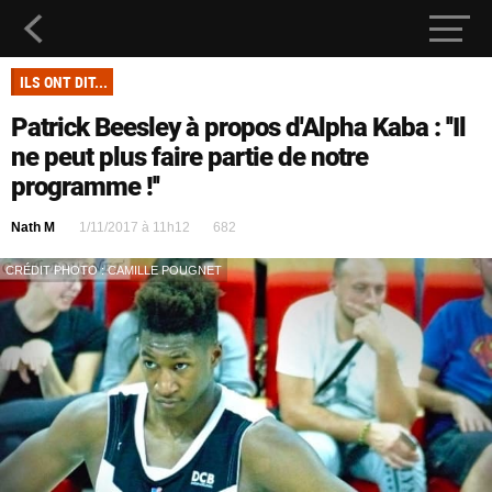
ILS ONT DIT...
Patrick Beesley à propos d'Alpha Kaba : ''Il
ne peut plus faire partie de notre
programme !''
Nath M
1/11/2017 à 11h12
682
CRÉDIT PHOTO : CAMILLE POUGNET