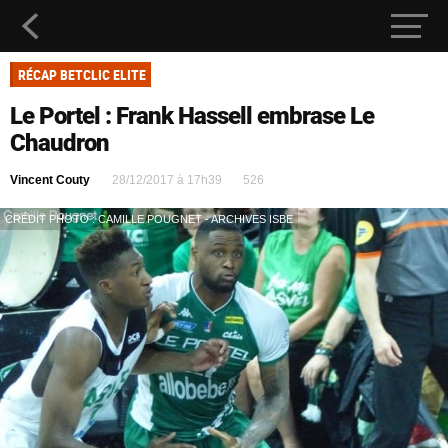
RÉCAP BETCLIC ELITE
Le Portel : Frank Hassell embrase Le
Chaudron
Vincent Couty
28/12/2017 à 17h39
526
CRÉDIT PHOTO : CAMILLE POUGNET - ARCHIVES ISBE