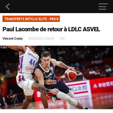
TRANSFERTS BETCLIC ELITE - PRO B
Paul Lacombe de retour à LDLC ASVEL
Vincent Couty
29/5/2020 à 16h55
792