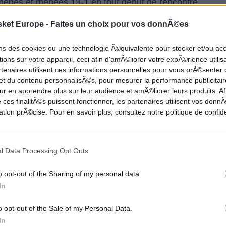
menés et menées 13-1 en tout début de rencontre,
té de la part du sélectionneur
Vincent Collet
. À la
sket Europe -
Faites un choix pour vos donnÃ©es
 pris le bouillon et accusaient 16 pts de retard
ons des cookies ou une technologie Ã©quivalente pour stocker et/ou a
ions sur votre appareil, ceci afin d'amÃ©liorer votre expÃ©rience utilis
rtenaires utilisent ces informations personnelles pour vous prÃ©senter
de et au fil de la montée en puissance tricolore, la
 et du contenu personnalisÃ©s, pour mesurer la performance publicitair
ur en apprendre plus sur leur audience et amÃ©liorer leurs produits. Af
es dans la rencontre.
 ces finalitÃ©s puissent fonctionner, les partenaires utilisent vos don
tion prÃ©cise. Pour en savoir plus, consultez notre politique de confide
nt à l’avantage des joueurs Français qui s’y
l Data Processing Opt Outs
pts et pas moins de 17 rebonds, égalisant ainsi le
o opt-out of the Sharing of my personal data.
4 d’évaluation. Le briscard
Paul Lacombe
13 pts -
In
o opt-out of the Sale of my Personal Data.
In