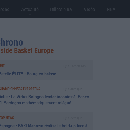
hrono
Actualité
Billets NBA
Vidéo
NBA
hrono
nside Basket Europe
UNE
Il y a 15m28j13h
Betclic ÉLITE : Bourg en baisse
CHAMPIONNATS EUROPÉENS
Il y a 38m4j2h
Italie : La Virtus Bologna leader incontesté, Banco
Di Sardegna mathématiquement relégué !
TOP NEWS
Il y a 22m4j3h
Espagne : BAXI Manresa réalise le hold-up face à