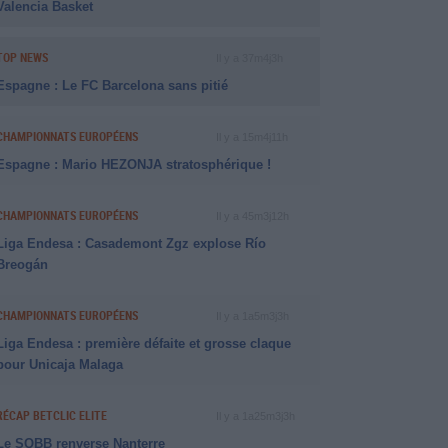
Valencia Basket
TOP NEWS
Il y a 37m4j3h
Espagne : Le FC Barcelona sans pitié
CHAMPIONNATS EUROPÉENS
Il y a 15m4j11h
Espagne : Mario HEZONJA stratosphérique !
CHAMPIONNATS EUROPÉENS
Il y a 45m3j12h
Liga Endesa : Casademont Zgz explose Río
Breogán
CHAMPIONNATS EUROPÉENS
Il y a 1a5m3j3h
Liga Endesa : première défaite et grosse claque
pour Unicaja Malaga
RÉCAP BETCLIC ELITE
Il y a 1a25m3j3h
Le SQBB renverse Nanterre