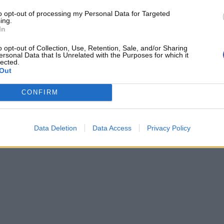
imoges CSP
Tomas Kyzlink
termine à 23 pts - 5
to opt-out of processing my Personal Data for Targeted
ing.
In
o opt-out of Collection, Use, Retention, Sale, and/or Sharing
ersonal Data that Is Unrelated with the Purposes for which it
lected.
QUE
VICTOR WEMBANYAMA
TOMAS KYZLINK
Out
CONFIRM
Data Deletion
Data Access
Privacy Policy