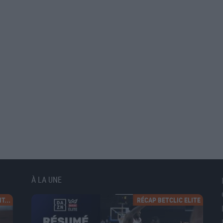
À LA UNE
T...
RÉCAP BETCLIC ELITE