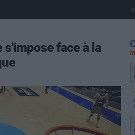
C
C
 s'impose face à la
I
que