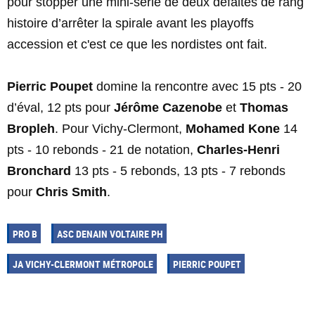
pour stopper une mini-série de deux défaites de rang
histoire d’arrêter la spirale avant les playoffs
accession et c'est ce que les nordistes ont fait.
Pierric Poupet
domine la rencontre avec 15 pts - 20
d’éval, 12 pts pour
Jérôme Cazenobe
et
Thomas
Bropleh
. Pour Vichy-Clermont,
Mohamed Kone
14
pts - 10 rebonds - 21 de notation,
Charles-Henri
Bronchard
13 pts - 5 rebonds, 13 pts - 7 rebonds
pour
Chris Smith
.
PRO B
ASC DENAIN VOLTAIRE PH
JA VICHY-CLERMONT MÉTROPOLE
PIERRIC POUPET