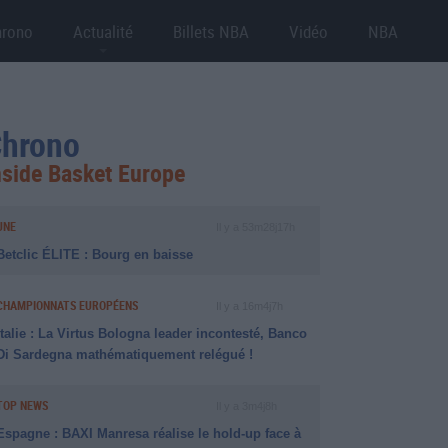
hrono
Actualité
Billets NBA
Vidéo
NBA
hrono
nside Basket Europe
UNE
Il y a 53m28j17h
Betclic ÉLITE : Bourg en baisse
CHAMPIONNATS EUROPÉENS
Il y a 16m4j7h
Italie : La Virtus Bologna leader incontesté, Banco
Di Sardegna mathématiquement relégué !
TOP NEWS
Il y a 3m4j8h
Espagne : BAXI Manresa réalise le hold-up face à