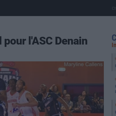
C
C
l pour l'ASC Denain
I