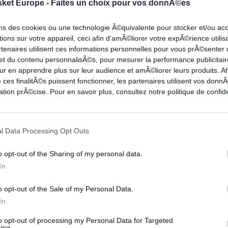
sket Europe -
Faites un choix pour vos donnÃ©es
ons des cookies ou une technologie Ã©quivalente pour stocker et/ou a
ions sur votre appareil, ceci afin d'amÃ©liorer votre expÃ©rience utilis
rtenaires utilisent ces informations personnelles pour vous prÃ©senter
 et du contenu personnalisÃ©s, pour mesurer la performance publicitair
ur en apprendre plus sur leur audience et amÃ©liorer leurs produits. Af
 ces finalitÃ©s puissent fonctionner, les partenaires utilisent vos don
tion prÃ©cise. Pour en savoir plus, consultez notre politique de confide
l Data Processing Opt Outs
o opt-out of the Sharing of my personal data.
In
o opt-out of the Sale of my Personal Data.
In
to opt-out of processing my Personal Data for Targeted
ing.