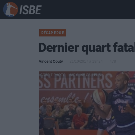
RÉCAP PRO B
Dernier quart fata
Vincent Couty
21/10/2017 à 19h24
478
CRÉDIT PHOTO : MARYLINE CALLENS