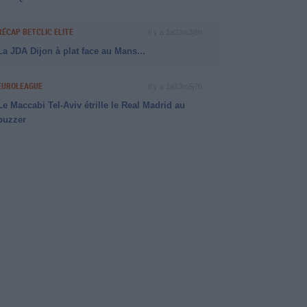
RÉCAP BETCLIC ELITE
Il y a 1a23m3j8h
La JDA Dijon à plat face au Mans...
EUROLEAGUE
Il y a 1a13m5j7h
Le Maccabi Tel-Aviv étrille le Real Madrid au
buzzer