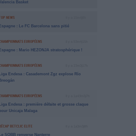
Valencia Basket
TOP NEWS
Il y a 15m4j8h
Espagne : Le FC Barcelona sans pitié
CHAMPIONNATS EUROPÉENS
Il y a 53m4j15h
Espagne : Mario HEZONJA stratosphérique !
CHAMPIONNATS EUROPÉENS
Il y a 23m3j17h
Liga Endesa : Casademont Zgz explose Río
Breogán
CHAMPIONNATS EUROPÉENS
Il y a 1a43m3j7h
Liga Endesa : première défaite et grosse claque
pour Unicaja Malaga
RÉCAP BETCLIC ELITE
Il y a 1a3m3j8h
Le SQBB renverse Nanterre