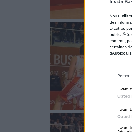
Inside Ba
Nous utilis
des informat
D'autres pa
publicitÃ©s
contenu, po
certaines de
gÃ©olocalisa
Persona
I want t
Opted 
I want t
Opted 
I want 
Advertis