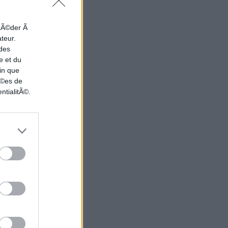
ccÃ©der Ã
ateur.
 des
e et du
in que
nÃ©es de
ntialitÃ©.