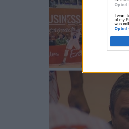
Opted 
I want t
of my P
was col
Opted 