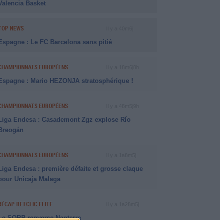
Valencia Basket
TOP NEWS
Il y a 40m6j
Espagne : Le FC Barcelona sans pitié
CHAMPIONNATS EUROPÉENS
Il y a 18m6j8h
Espagne : Mario HEZONJA stratosphérique !
CHAMPIONNATS EUROPÉENS
Il y a 48m5j9h
Liga Endesa : Casademont Zgz explose Río
Breogán
CHAMPIONNATS EUROPÉENS
Il y a 1a8m5j
Liga Endesa : première défaite et grosse claque
pour Unicaja Malaga
RÉCAP BETCLIC ELITE
Il y a 1a28m5j
Le SQBB renverse Nanterre