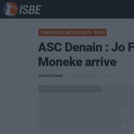
TRANSFERTS BETCLIC ELITE - PRO B
ASC Denain : Jo 
Moneke arrive
Vincent Couty
4/12/2018 à 19h45
1185
CRÉDIT PHOTO : MARYLINE CALLENS