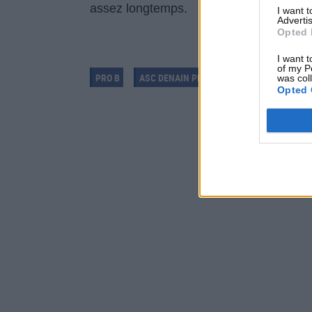
assez longtemps.
I want 
Advertis
Opted 
I want t
of my P
PRO B
ASC DENAIN PH
JONATHAN AUGUSTIN
was col
Opted 