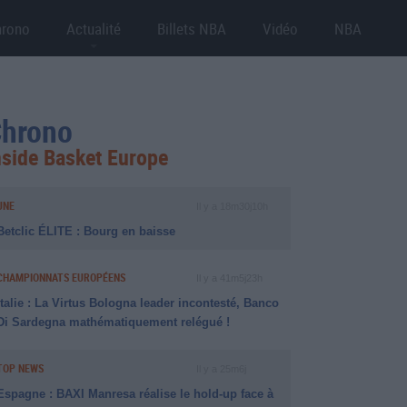
hrono
Actualité
Billets NBA
Vidéo
NBA
hrono
nside Basket Europe
UNE
Il y a 18m30j10h
Betclic ÉLITE : Bourg en baisse
CHAMPIONNATS EUROPÉENS
Il y a 41m5j23h
Italie : La Virtus Bologna leader incontesté, Banco
Di Sardegna mathématiquement relégué !
TOP NEWS
Il y a 25m6j
Espagne : BAXI Manresa réalise le hold-up face à