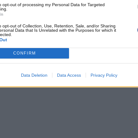
to opt-out of processing my Personal Data for Targeted
ing.
In
o opt-out of Collection, Use, Retention, Sale, and/or Sharing
ersonal Data that Is Unrelated with the Purposes for which it
 FAIRELL
CHIMA MONEKE
lected.
Out
CONFIRM
Data Deletion
Data Access
Privacy Policy