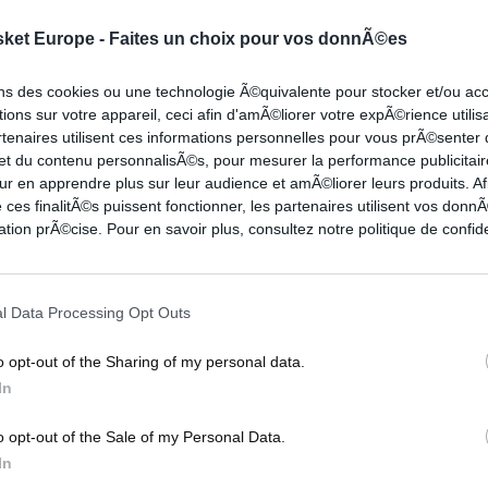
ke qui vient à la rescousse.
sket Europe -
Faites un choix pour vos donnÃ©es
à Rouen Métropole Basket, le jeune homme de 22
ons des cookies ou une technologie Ã©quivalente pour stocker et/ou a
 Normandie, n’a pas donné satisfaction. Le joueur
ions sur votre appareil, ceci afin d'amÃ©liorer votre expÃ©rience utilis
rtenaires utilisent ces informations personnelles pour vous prÃ©senter
é un bon début de saison en Leaders Cup avant de
 et du contenu personnalisÃ©s, pour mesurer la performance publicitair
 début de championnat (passant de 15.2 d’éval à
ur en apprendre plus sur leur audience et amÃ©liorer leurs produits. Af
 ces finalitÃ©s puissent fonctionner, les partenaires utilisent vos don
tion prÃ©cise. Pour en savoir plus, consultez notre politique de confide
s le 26 octobre face à l’UJAP Quimper, c’est donc
 joueur, ce qui tombe plutôt bien pour l’ancien
l Data Processing Opt Outs
 va devoir à son tour tenter de mettre en valeur
o opt-out of the Sharing of my personal data.
In
sure est pour le moins étrange, certainement
o opt-out of the Sale of my Personal Data.
In
i devrait le tenir éloigné des parquets pendant