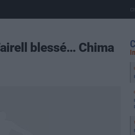
C
C
Fairell blessé… Chima
I