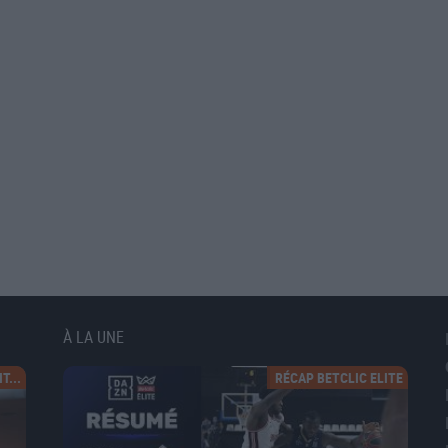
À LA UNE
T...
RÉCAP BETCLIC ELITE