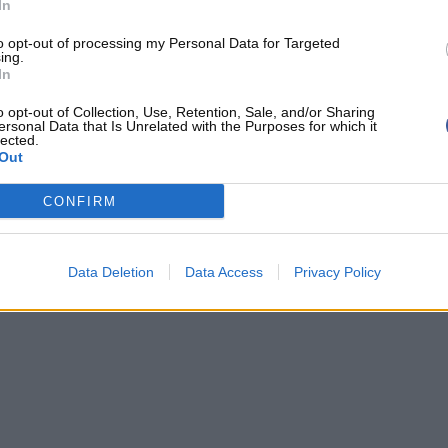
In
orres
a annoncé des licenciements de trois de ses
to opt-out of processing my Personal Data for Targeted
ing.
In
o opt-out of Collection, Use, Retention, Sale, and/or Sharing
ersonal Data that Is Unrelated with the Purposes for which it
lected.
Out
-MÉZIÈRES
CONFIRM
Data Deletion
Data Access
Privacy Policy