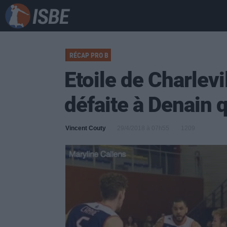
RÉCAP PRO B
Etoile de Charlevi
défaite à Denain qu
Vincent Couty
29/4/2018 à 07h55
1209