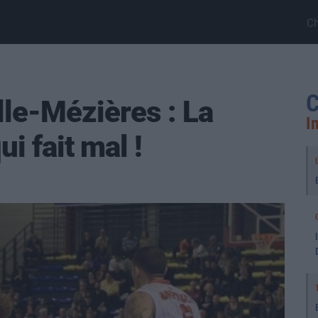
C
C
lle-Mézières : La
I
i fait mal !