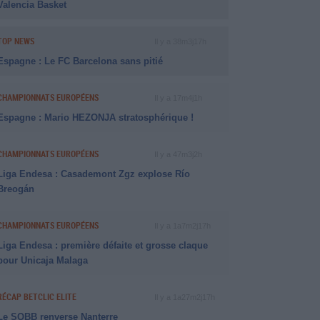
Valencia Basket
TOP NEWS
Il y a 38m3j17h
Espagne : Le FC Barcelona sans pitié
CHAMPIONNATS EUROPÉENS
Il y a 17m4j1h
Espagne : Mario HEZONJA stratosphérique !
CHAMPIONNATS EUROPÉENS
Il y a 47m3j2h
Liga Endesa : Casademont Zgz explose Río
Breogán
CHAMPIONNATS EUROPÉENS
Il y a 1a7m2j17h
Liga Endesa : première défaite et grosse claque
pour Unicaja Malaga
RÉCAP BETCLIC ELITE
Il y a 1a27m2j17h
Le SQBB renverse Nanterre