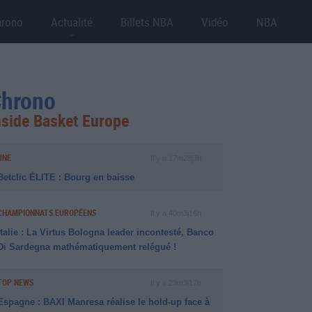
hrono
Actualité
Billets NBA
Vidéo
NBA
hrono
nside Basket Europe
UNE
Il y a 17m28j3h
Betclic ÉLITE : Bourg en baisse
CHAMPIONNATS EUROPÉENS
Il y a 40m3j16h
Italie : La Virtus Bologna leader incontesté, Banco
Di Sardegna mathématiquement relégué !
TOP NEWS
Il y a 23m3j17h
Espagne : BAXI Manresa réalise le hold-up face à