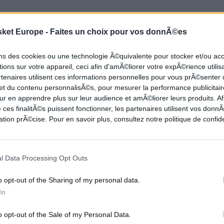
ui c’est vrai, les chiffres parlent mais la grosse
sket Europe -
Faites un choix pour vos donnÃ©es
de
Rémy Valin
(107-63) a tout de même mis la tête
ses hommes.
ons des cookies ou une technologie Ã©quivalente pour stocker et/ou a
ions sur votre appareil, ceci afin d'amÃ©liorer votre expÃ©rience utilis
rtenaires utilisent ces informations personnelles pour vous prÃ©senter
vec leurs adversaires lors du dernier quart, les
 et du contenu personnalisÃ©s, pour mesurer la performance publicitair
manqué leur mission… inscrivant seulement 27 pts
ur en apprendre plus sur leur audience et amÃ©liorer leurs produits. Af
51 à la pause, c’est au retour des vestiaires que
 ces finalitÃ©s puissent fonctionner, les partenaires utilisent vos don
tion prÃ©cise. Pour en savoir plus, consultez notre politique de confide
r… 36-13 en 10 minutes !
t l’éval avec 23 au bout du compte (18 pts pour le
l Data Processing Opt Outs
 collective les Denaisiens s’envolent avec 129. En
o opt-out of the Sharing of my personal data.
 de Valin à Evreux, tente de sauver les meubles
In
 (12 pts), 14 pts pour
Dom Morris
et 9 pts - 11
o opt-out of the Sale of my Personal Data.