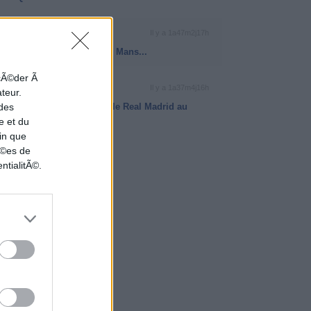
RÉCAP BETCLIC ELITE
Il y a 1a47m2j17h
La JDA Dijon à plat face au Mans...
ccÃ©der Ã
EUROLEAGUE
Il y a 1a37m4j16h
ateur.
 des
Le Maccabi Tel-Aviv étrille le Real Madrid au
e et du
buzzer
in que
nÃ©es de
ntialitÃ©.