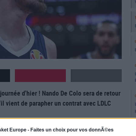
a journée d'hier ! Nando De Colo sera de retour
il vient de parapher un contrat avec LDLC
sket Europe -
Faites un choix pour vos donnÃ©es
passer trois saisons en Turquie au Fenerbahçe,