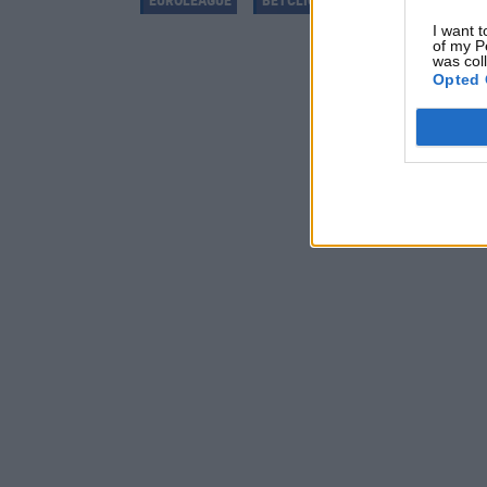
I want t
of my P
was col
Opted 