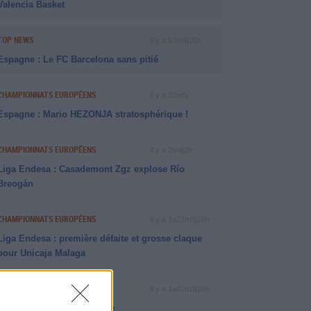
Valencia Basket
TOP NEWS
Il y a 53m4j16h
Espagne : Le FC Barcelona sans pitié
CHAMPIONNATS EUROPÉENS
Il y a 32m5j
Espagne : Mario HEZONJA stratosphérique !
CHAMPIONNATS EUROPÉENS
Il y a 2m4j2h
Liga Endesa : Casademont Zgz explose Río
Breogán
CHAMPIONNATS EUROPÉENS
Il y a 1a22m3j16h
Liga Endesa : première défaite et grosse claque
pour Unicaja Malaga
RÉCAP BETCLIC ELITE
Il y a 1a42m3j16h
Le SQBB renverse Nanterre