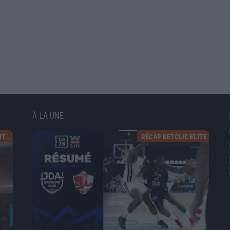
À LA UNE
T...
RÉCAP BETCLIC ELITE