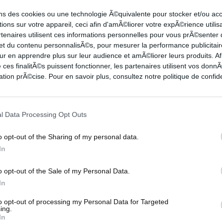
gue en 2020. Il avait gagné deux éditions de la
ons des cookies ou une technologie Ã©quivalente pour stocker et/ou a
SKA Moscou en 2016 et 2019, club où il était
ions sur votre appareil, ceci afin d'amÃ©liorer votre expÃ©rience utilis
rtenaires utilisent ces informations personnelles pour vous prÃ©senter
 et du contenu personnalisÃ©s, pour mesurer la performance publicitair
ur en apprendre plus sur leur audience et amÃ©liorer leurs produits. Af
 ces finalitÃ©s puissent fonctionner, les partenaires utilisent vos don
 Olympique avec les bleus, a débuté sa carrière
tion prÃ©cise. Pour en savoir plus, consultez notre politique de confide
vers la scène internationale à partir de 2009 :
 2010), San Antonio Spurs et Toronto en NBA,
l Data Processing Opt Outs
o opt-out of the Sharing of my personal data.
roLeague 11.9 pts - 2.2 rebonds - 3.8 passes -
In
inutes). En Championnat Turc il émargeait à 15.3
o opt-out of the Sale of my Personal Data.
valuation.
In
to opt-out of processing my Personal Data for Targeted
ing.
In
NANDO DE COLO