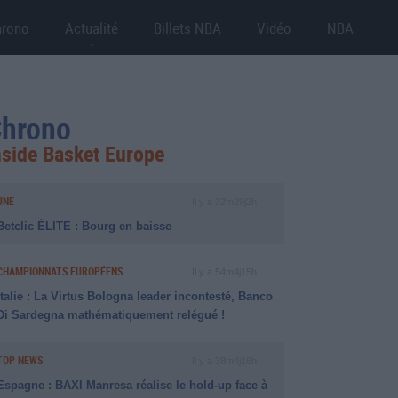
hrono
Actualité
Billets NBA
Vidéo
NBA
hrono
nside Basket Europe
UNE
Il y a 32m29j2h
Betclic ÉLITE : Bourg en baisse
CHAMPIONNATS EUROPÉENS
Il y a 54m4j15h
Italie : La Virtus Bologna leader incontesté, Banco
Di Sardegna mathématiquement relégué !
TOP NEWS
Il y a 38m4j16h
Espagne : BAXI Manresa réalise le hold-up face à