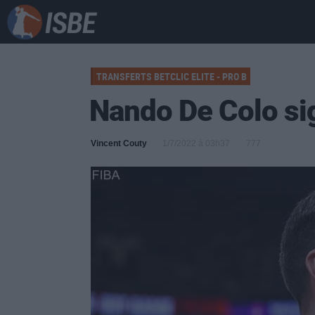
TRANSFERTS BETCLIC ELITE - PRO B
Nando De Colo si
Vincent Couty
1/7/2022 à 03h37
777