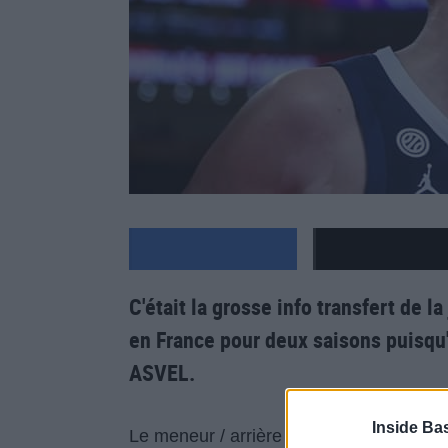
C'était la grosse info transfert de l
en France pour deux saisons puisqu'
ASVEL.
Inside Ba
Le meneur / arrière de 35 ans vient de 