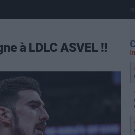
C
C
gne à LDLC ASVEL !!
I