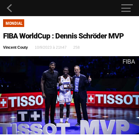
MONDIAL
FIBA WorldCup : Dennis Schröder MVP
Vincent Couty
10/9/2023 à 21h47
258