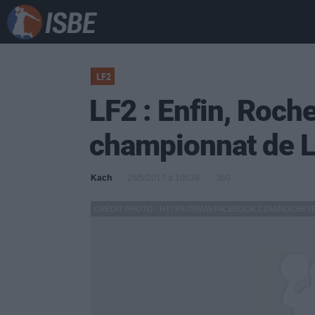
LF2
LF2 : Enfin, Roc
championnat de 
Kach
28/5/2017 à 10h39
360
CRÉDIT PHOTO : HTTPS://WWW.FACEBOOK.COM/ROCHEV