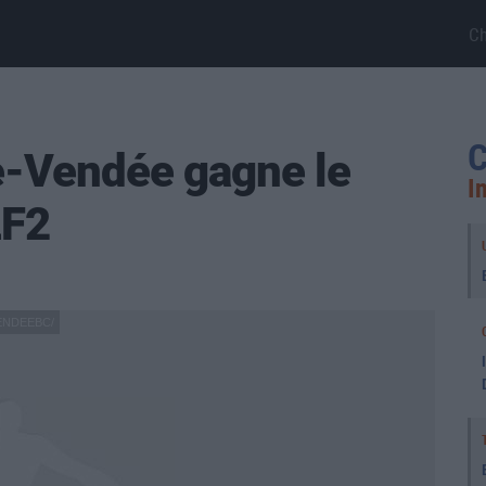
C
C
he-Vendée gagne le
I
LF2
ENDEEBC/