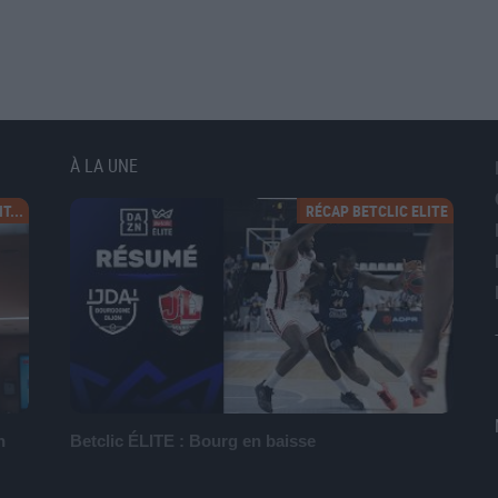
À LA UNE
T...
RÉCAP BETCLIC ELITE
n
Betclic ÉLITE : Bourg en baisse