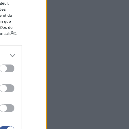
ateur.
 des
e et du
in que
nÃ©es de
ntialitÃ©.