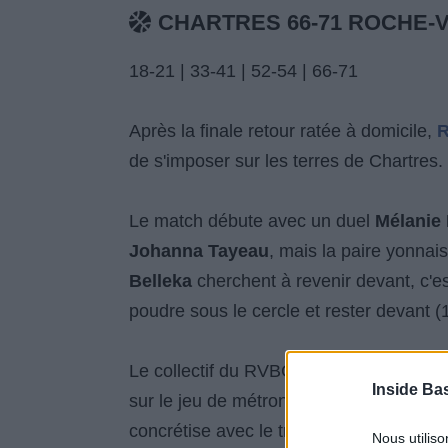
CHARTRES 66-71 ROCHE-
18-21 | 33-41 | 52-54 | 66-71
Après la finale retour ratée à domicile,
R
de s'imposer sur les terres de Chartres.
Le match débute avec un duel
Mélanie
Johanna Tayeau
, mais la paire yonnais
Belleka
cherchent à revenir devant, c'e
poudre sous le cercle et rester devant (1
Le collectif du RVBC s'appuie sur son
Inside Ba
sur le jeu de métronome de
Manon Sin
concrétise avec le triple de
Caroline He
Nous utilis