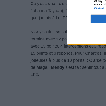
of my P
Ca y'est, une troisième finale LF2 de s
was col
Opted 
Johanna Tayeau), Roche-Vendée remport
que jamais à la LFB sur le plan sportif et
NGoyisa finit sa saison avec un double-d
termine avec 12 points, 8 rebonds et 3 
avec 13 points, 4 interceptions et 3 reb
13 points et 6 rebonds. Pour Chartres, 
joueuses à plus de 10 points : Clarke (
de
Magali Mendy
s'est fait sentir tout 
LF2.