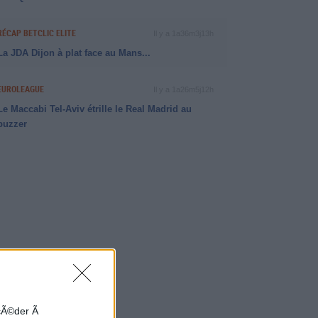
RÉCAP BETCLIC ELITE
Il y a 1a36m3j13h
La JDA Dijon à plat face au Mans...
EUROLEAGUE
Il y a 1a26m5j12h
Le Maccabi Tel-Aviv étrille le Real Madrid au
buzzer
ccÃ©der Ã