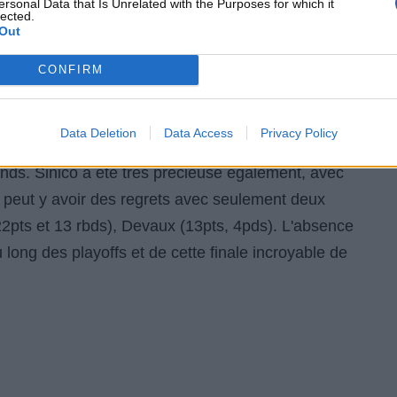
ersonal Data that Is Unrelated with the Purposes for which it
uite, et à force de patience (comme nous a expliqué
lected.
Out
e enfin le championnat de LF2 et accède plus
 administratif.
CONFIRM
ouble : 16 points, 11 rebonds. Dia, inépuisable,
Data Deletion
Data Access
Privacy Policy
passes. Tayeau a eu les gestes justes en attaque
onds. Sinico a été très précieuse également, avec
il peut y avoir des regrets avec seulement deux
22pts et 13 rbds), Devaux (13pts, 4pds). L'absence
au long des playoffs et de cette finale incroyable de