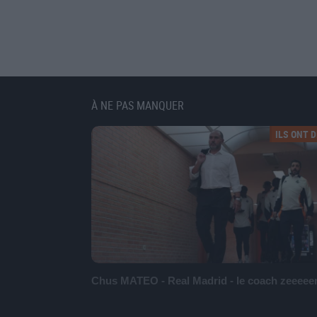
À NE PAS MANQUER
ILS ONT DI
Chus MATEO - Real Madrid - le coach zeeeee