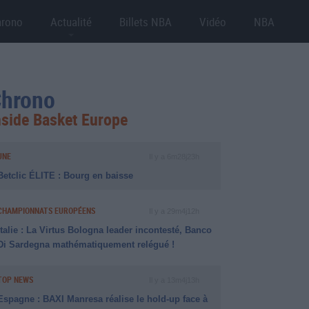
hrono
Actualité
Billets NBA
Vidéo
NBA
hrono
nside Basket Europe
UNE
Il y a 6m28j23h
Betclic ÉLITE : Bourg en baisse
CHAMPIONNATS EUROPÉENS
Il y a 29m4j12h
Italie : La Virtus Bologna leader incontesté, Banco
Di Sardegna mathématiquement relégué !
TOP NEWS
Il y a 13m4j13h
Espagne : BAXI Manresa réalise le hold-up face à