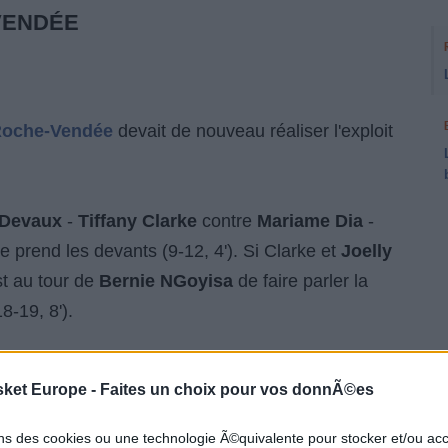
VENDÉE
oche-Vendée
devait de nouveau réaliser l'exploit
 Devaux
-
Tiffany Clarke
contre
Mariame Dia
-
e prend les devants (9-12, 4'). Si Clarke et
Joelly
st au tour de
Bernie NGoyisa
de faire parler la
8-19, 8').
 banc et notamment
Gabriela Leskova
(18-23, 11'),
sket Europe -
Faites un choix pour vos donnÃ©es
ico
pour prendre le large. Cette domination se
riaud
(21-30, 14'). Clarke réagit, mais NGoyisa
ons des cookies ou une technologie Ã©quivalente pour stocker et/ou a