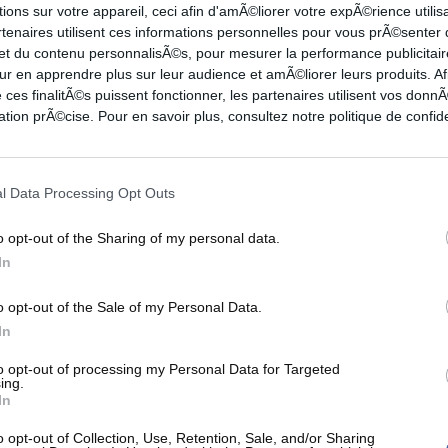
ions sur votre appareil, ceci afin d'amÃ©liorer votre expÃ©rience utilis
ui donne +11 aux siennes (30-41, 19').
rtenaires utilisent ces informations personnelles pour vous prÃ©senter
 et du contenu personnalisÃ©s, pour mesurer la performance publicitair
stance, que ce soit
Minna Sten
ou Devaux (41-44,
ur en apprendre plus sur leur audience et amÃ©liorer leurs produits. Af
 ces finalitÃ©s puissent fonctionner, les partenaires utilisent vos don
s et voit le joker de Chartres, Mélanie Devaux,
tion prÃ©cise. Pour en savoir plus, consultez notre politique de confide
'). Le match est relancé, mais
Emmanuel Body
fait
ayeau pour reprendre la course en tête (44-49,
t un collectif qui reste accroché au tableau de
l Data Processing Opt Outs
o opt-out of the Sharing of my personal data.
In
ur maintenir l'écart (52-61, 35'), et la défense fait
o opt-out of the Sale of my Personal Data.
s au silence (52-64, 36'). Les filles de Benoît
In
igre récupérer la balle de Tayeau et inscrire le
to opt-out of processing my Personal Data for Targeted
in (54-67). La bataille des LFs est lancée, en
ing.
In
 défiler en leur faveur.
o opt-out of Collection, Use, Retention, Sale, and/or Sharing