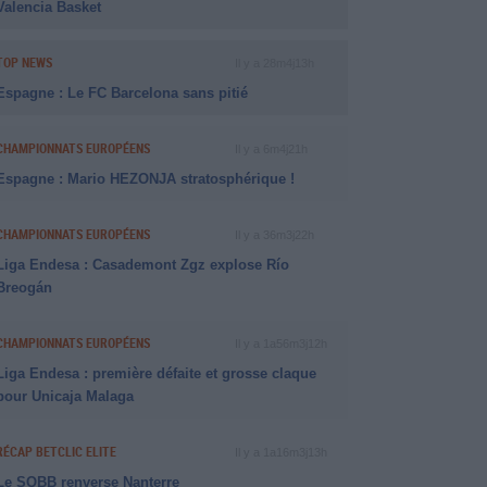
Valencia Basket
TOP NEWS
Il y a 28m4j13h
Espagne : Le FC Barcelona sans pitié
CHAMPIONNATS EUROPÉENS
Il y a 6m4j21h
Espagne : Mario HEZONJA stratosphérique !
CHAMPIONNATS EUROPÉENS
Il y a 36m3j22h
Liga Endesa : Casademont Zgz explose Río
Breogán
CHAMPIONNATS EUROPÉENS
Il y a 1a56m3j12h
Liga Endesa : première défaite et grosse claque
pour Unicaja Malaga
RÉCAP BETCLIC ELITE
Il y a 1a16m3j13h
Le SQBB renverse Nanterre