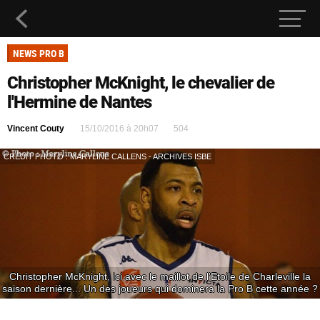
NEWS PRO B
Christopher McKnight, le chevalier de
l'Hermine de Nantes
Vincent Couty
15/10/2016 à 20h07
504
CRÉDIT PHOTO : MARYLINE CALLENS - ARCHIVES ISBE
Christopher McKnight, ici avec le maillot de l'Etoile de Charleville la
saison dernière... Un des joueurs qui dominera la Pro B cette année ?