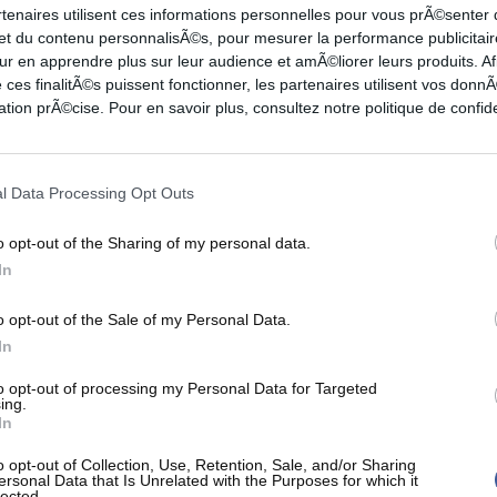
rtenaires utilisent ces informations personnelles pour vous prÃ©senter
 et du contenu personnalisÃ©s, pour mesurer la performance publicitair
sses et 8.1 d'évaluation en 24 minutes de jeu en
ur en apprendre plus sur leur audience et amÃ©liorer leurs produits. Af
 ces finalitÃ©s puissent fonctionner, les partenaires utilisent vos don
ne du HTV va donc rester dans la compétition fort
tion prÃ©cise. Pour en savoir plus, consultez notre politique de confide
Antti Kanervo
et annonce déjà quatre recrues
l Data Processing Opt Outs
rs.
Laurent fait du Pluvy dans le texte, c'est à
o opt-out of the Sharing of my personal data.
 futur roster.
In
o opt-out of the Sale of my Personal Data.
In
LLO
to opt-out of processing my Personal Data for Targeted
ing.
In
o opt-out of Collection, Use, Retention, Sale, and/or Sharing
ersonal Data that Is Unrelated with the Purposes for which it
lected.