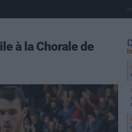
C
C
le à la Chorale de
I