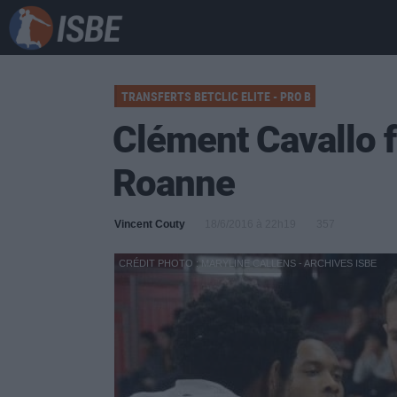
TRANSFERTS BETCLIC ELITE - PRO B
Clément Cavallo fi
Roanne
Vincent Couty
18/6/2016 à 22h19
357
CRÉDIT PHOTO : MARYLINE CALLENS - ARCHIVES ISBE