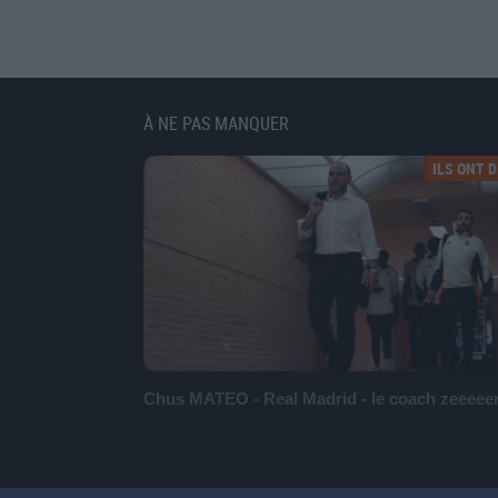
À NE PAS MANQUER
ILS ONT DI
Chus MATEO - Real Madrid - le coach zeeeee