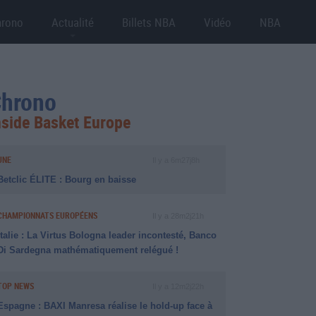
hrono
Actualité
Billets NBA
Vidéo
NBA
hrono
nside Basket Europe
UNE
Il y a 6m27j8h
Betclic ÉLITE : Bourg en baisse
CHAMPIONNATS EUROPÉENS
Il y a 28m2j21h
Italie : La Virtus Bologna leader incontesté, Banco
Di Sardegna mathématiquement relégué !
TOP NEWS
Il y a 12m2j22h
Espagne : BAXI Manresa réalise le hold-up face à