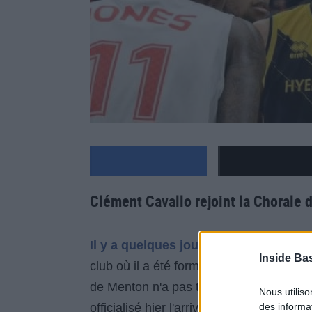
Clément Cavallo rejoint la Chorale 
Il y a quelques jours, Clément Cavall
Inside Ba
club où il a été formé et avec lequel il 
de Menton n'a pas tardé à retrouver un 
Nous utilis
officialisé hier l'arrivée de ce poste 3 d
des informat