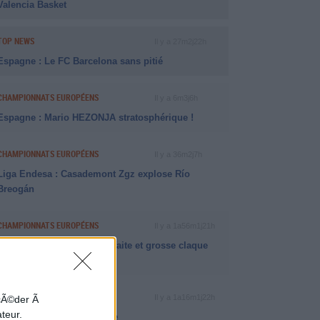
Valencia Basket
TOP NEWS
Il y a 27m2j22h
Espagne : Le FC Barcelona sans pitié
CHAMPIONNATS EUROPÉENS
Il y a 6m3j6h
Espagne : Mario HEZONJA stratosphérique !
CHAMPIONNATS EUROPÉENS
Il y a 36m2j7h
Liga Endesa : Casademont Zgz explose Río
Breogán
CHAMPIONNATS EUROPÉENS
Il y a 1a56m1j21h
Liga Endesa : première défaite et grosse claque
pour Unicaja Malaga
RÉCAP BETCLIC ELITE
Il y a 1a16m1j22h
ccÃ©der Ã
ateur.
Le SQBB renverse Nanterre