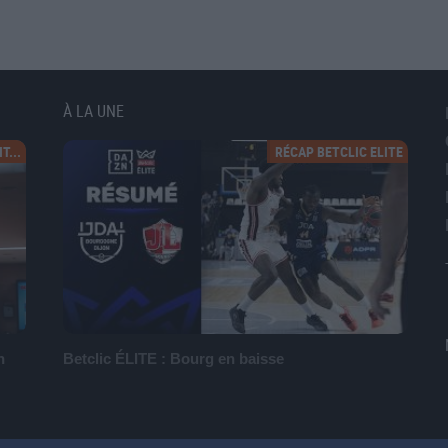
À LA UNE
T...
RÉCAP BETCLIC ELITE
n
Betclic ÉLITE : Bourg en baisse