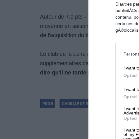
D'autres pa
publicitÃ©s
Auteur de 7.0 pts - 3.4 rebonds - 1.8 pa
contenu, po
certaines de
moyenne en saison régulière, ce Capitai
gÃ©olocalisa
de l'acquisition du titre 2015-2016.
Le club de la Loire a également recruté
Persona
supplémentaires dans les prochains jou
I want t
dire qu'il ne tarde pas à composer son
Opted 
I want t
Opted 
PRO B
CHORALE DE ROANNE
CLÉMENT CAVA
I want 
Advertis
Opted 
I want t
of my P
was col