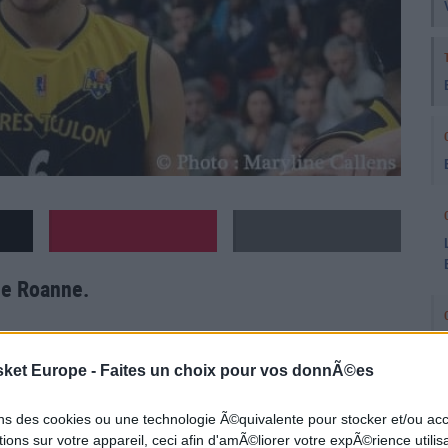
de Roanne.
o annonçait sur Facebook qu'il quittait le HTV
,
sket Europe -
Faites un choix pour vos donnÃ©es
a joué de 2008 à 2011 et de 2013 à 2016. Le natif
club puisque c'est la Chorale de Roanne qui a
ons des cookies ou une technologie Ã©quivalente pour stocker et/ou a
e 25 ans et 2m00.
ions sur votre appareil, ceci afin d'amÃ©liorer votre expÃ©rience utilis