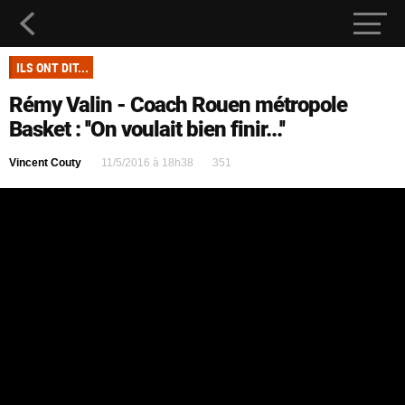
ILS ONT DIT...
Rémy Valin - Coach Rouen métropole
Basket : ''On voulait bien finir...''
Vincent Couty
11/5/2016 à 18h38
351