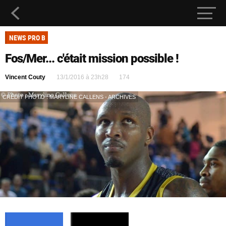
NEWS PRO B
Fos/Mer... c'était mission possible !
Vincent Couty
13/1/2016 à 23h28
174
CRÉDIT PHOTO : MARYLINE CALLENS - ARCHIVES