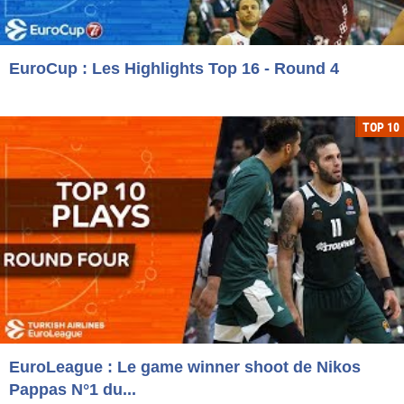
EuroCup : Les Highlights Top 16 - Round 4
TOP 10
EuroLeague : Le game winner shoot de Nikos
Pappas N°1 du...