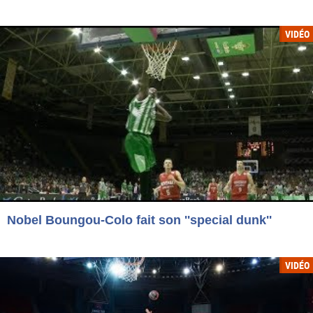
VIDÉO
Nobel Boungou-Colo fait son ''special dunk''
VIDÉO